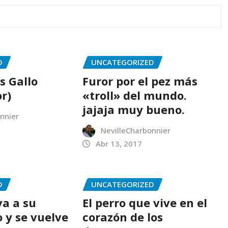
D
UNCATEGORIZED
vs Gallo
Furor por el pez más
r)
«troll» del mundo.
jajaja muy bueno.
nnier
NevilleCharbonnier
Abr 13, 2017
D
UNCATEGORIZED
va a su
El perro que vive en el
 y se vuelve
corazón de los