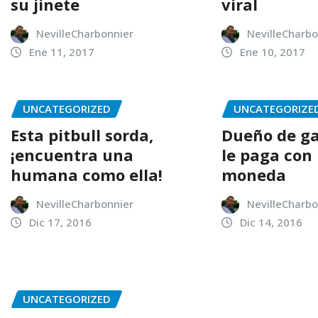
su jinete
viral
NevilleCharbonnier
NevilleCharbo
Ene 11, 2017
Ene 10, 2017
UNCATEGORIZED
UNCATEGORIZE
Esta pitbull sorda,
Dueño de ga
¡encuentra una
le paga con
humana como ella!
moneda
NevilleCharbonnier
NevilleCharbo
Dic 17, 2016
Dic 14, 2016
UNCATEGORIZED