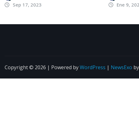
Sep 17, 2023
Ene 9, 20
Copyright © 2026 | Powered by
WordPress
|
NewsExo
b