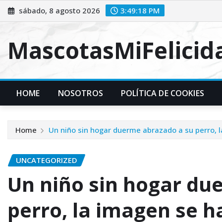
Skip
sábado, 8 agosto 2026
3:49:19 PM
to
content
MascotasMiFelici
HOME
NOSOTROS
POLÍTICA DE COOKIES
Home
Un niño sin hogar duerme abrazado a su perro, l
UNCATEGORIZED
Un niño sin hogar du
perro, la imagen se ha