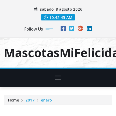
Skip
sábado, 8 agosto 2026
to
content
10:42:45 AM
Follow Us
MascotasMiFelici
Home
2017
enero