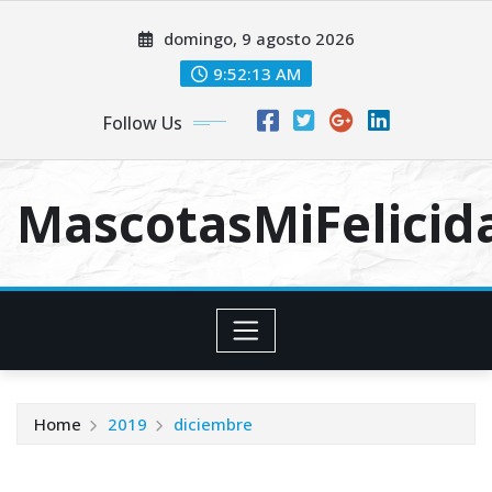
Skip
domingo, 9 agosto 2026
to
content
9:52:13 AM
Follow Us
MascotasMiFelici
Home
2019
diciembre