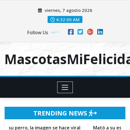
Skip
viernes, 7 agosto 2026
to
content
6:32:01 AM
Follow Us
MascotasMiFelici
TRENDING NEWS
a imagen se hace viral
Mató a su esposo por defende