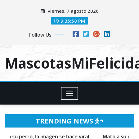
Skip
viernes, 7 agosto 2026
to
content
9:35:59 PM
Follow Us
MascotasMiFelici
TRENDING NEWS
 la imagen se hace viral
Mató a su esposo por defend