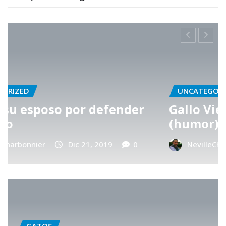
UNCATEGORIZED
r
Gallo Viejo vs Gallo Joven
(humor)
NevilleCharbonnier
Abr 30, 2017
0