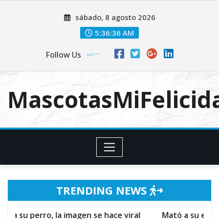
Skip
sábado, 8 agosto 2026
to
content
5:36:37 AM
Follow Us
MascotasMiFelici
TRENDING NEWS
 la imagen se hace viral
Mató a su esposo por defen