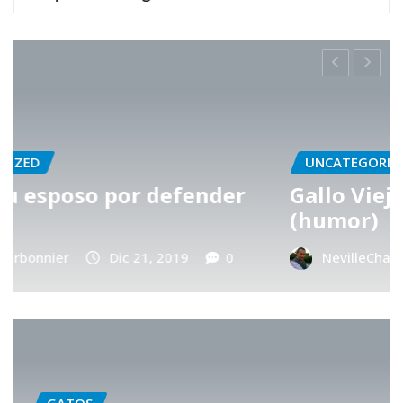
UNCATEGORIZED
r
Gallo Viejo vs Gallo Joven
(humor)
NevilleCharbonnier
Abr 30, 2017
0