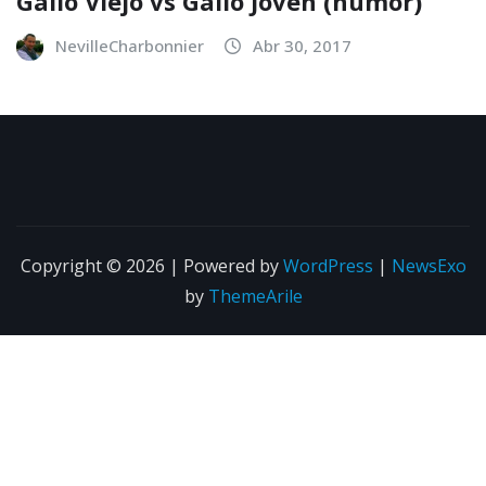
Gallo Viejo vs Gallo Joven (humor)
NevilleCharbonnier
Abr 30, 2017
Copyright © 2026 | Powered by
WordPress
|
NewsExo
by
ThemeArile