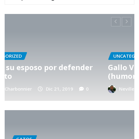
UNCATEGORIZED
Gallo Viejo vs Gallo Joven
(humor)
NevilleCharbonnier
Abr 30, 2017
0