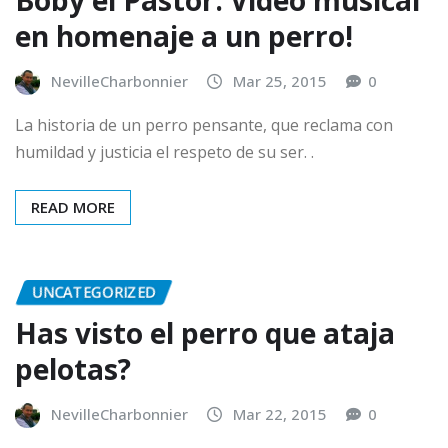
Boby el Pastor. Video musical
en homenaje a un perro!
NevilleCharbonnier
Mar 25, 2015
0
La historia de un perro pensante, que reclama con
humildad y justicia el respeto de su ser. .
READ MORE
UNCATEGORIZED
Has visto el perro que ataja
pelotas?
NevilleCharbonnier
Mar 22, 2015
0