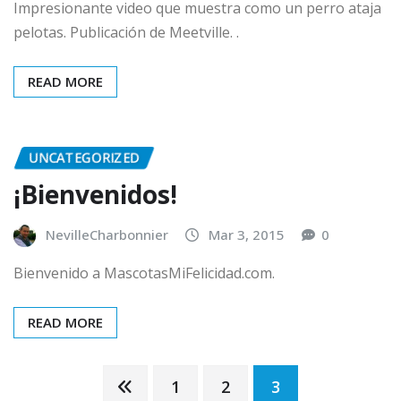
Impresionante video que muestra como un perro ataja
pelotas. Publicación de Meetville. .
READ MORE
UNCATEGORIZED
¡Bienvenidos!
NevilleCharbonnier
Mar 3, 2015
0
Bienvenido a MascotasMiFelicidad.com.
READ MORE
Posts
1
2
3