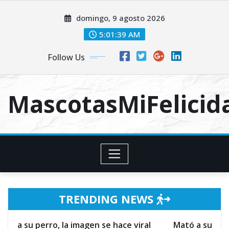
Skip
domingo, 9 agosto 2026
to
content
5:01:39 AM
Follow Us
MascotasMiFelici
TRENDING NEWS
 la imagen se hace viral
Mató a su esposo por defend